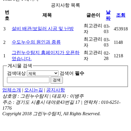
공지사항 목록
번
날
제목
글쓴이
조회
호
짜
최고관리
03-
설비 배관/보일러 시공 및 난방
3
453918
03
자
최고관리
03-
수도누수의 원인과 종류
2
1148
03
자
그린누수탐지 홈페이지가 오픈하
최고관리
02-
1
1218
28
였습니다.
자
게시물 검색
검색대상
검색어
필수
업체소개
|
오시는길
|
공지사항
상호명 : 그린누수탐지 | 대표자 : 이병주
주소 : 경기도 시흥시 대야로43번길 17 | 연락처 : 010-6251-
1776
Copyright 2018 그린누수탐지, All Rights Reserved.